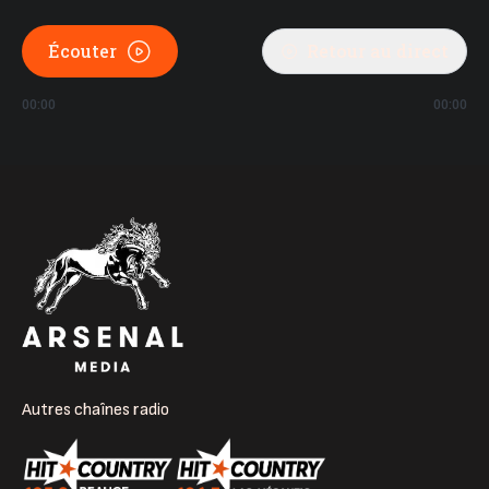
Écouter
Retour au direct
00:00
00:00
Autres chaînes radio