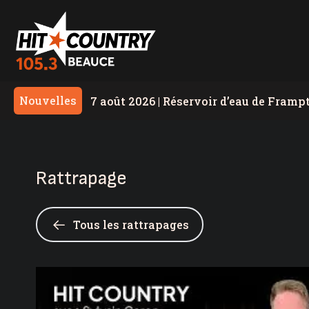
Nouvelles
7 août 2026
|
Réservoir d’eau de Framp
7 août 2026
|
PSPP critique les dépense
7 août 2026
|
La première édition du Fe
Rattrapage
7 août 2026
|
Achalandage record à Nas
7 août 2026
|
Les Éleveurs de porcs de 
Tous les rattrapages
6 août 2026
|
600 embarcations vérifiées
nautique de la SQ
6 août 2026
|
Yanick Godbout sera le ca
6 août 2026
|
Nouvelle convention collec