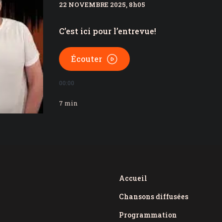
22 NOVEMBRE 2025, 8h05
 à Saint-Éphrem
utaire de Frampton a désormais un nom
C’est ici pour l’entrevue!
Écouter
00:00
7
min
Accueil
Chansons diffusées
Programmation