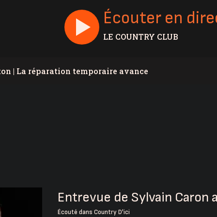
Écouter en dire
LE COUNTRY CLUB
ton | La réparation temporaire avance
s de Christine Fréchette; Duhaime dévoile son slogan
stival de la Saucisse se tient ce week-end
hville en Beauce
la Beauce soulignent leur 60e anniversaire
 lors de l’Opération nationale concertée en sécurité
ndidat du Parti Québécois dans Lévis
Entrevue de Sylvain Caron 
tive dans le secteur de la sécurité privée
Écouté dans
Country D'ici