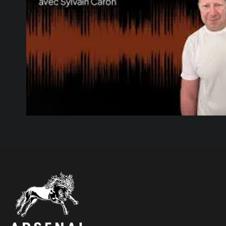
6 août 2026
|
Accident sur la route 271
6 août 2026
|
La future salle communa