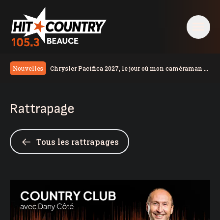
Chrysler Pacifica 2027, le jour où mon caméraman a
Nouvelles
regardé un film
Une résidente de la région remporte 100 000$
Congestion monstre à Lévis
Rattrapage
Le taux de chômage recule à 6,4% en juillet au
Canada, la Chaudière-Appalaches affiche les
Un travailleur incommodé par des vapeurs de gaz
meilleurs chiffres au pays
toxiques
Un homme de Lévis s’en prend aux policiers, à la
Tous les rattrapages
DPJ et à du personnel judiciaire
Deux blessés légers dans une collision à Saint-
Bernard
Nuit occupée pour les pompiers de Sainte-Marie
Réservoir d’eau de Frampton | La réparation
temporaire avance
PSPP critique les dépenses de Christine Fréchette;
Duhaime dévoile son slogan