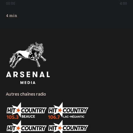
00:00
4:00
4
min
Autres chaînes radio