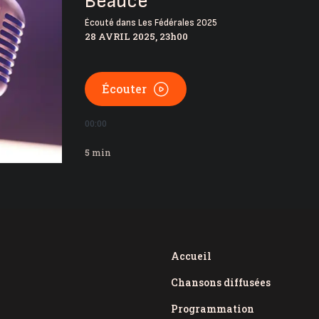
Beauce
ton | La réparation temporaire avance
Écouté dans
Les Fédérales 2025
28 AVRIL 2025, 23h00
s de Christine Fréchette; Duhaime dévoile son slogan
Écouter
00:00
5
min
Accueil
Chansons diffusées
Programmation