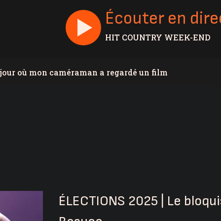
Écouter en dire
HIT COUNTRY WEEK-END
e jour où mon caméraman a regardé un film
n remporte 100 000$
vis
 à 6,4% en juillet au Canada, la Chaudière-Appalaches
 par des vapeurs de gaz toxiques
end aux policiers, à la DPJ et à du personnel
une collision à Saint-Bernard
ÉLECTIONS 2025 | Le bloqui
mpiers de Sainte-Marie