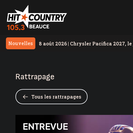
Nouvelles
8 août 2026
|
Chrysler Pacifica 2027, l
8 août 2026
|
Une résidente de la régio
7 août 2026
|
Congestion monstre à Lé
Rattrapage
7 août 2026
|
Le taux de chômage recule
affiche les meilleurs chiffres au pays
7 août 2026
|
Un travailleur incommodé
Tous les rattrapages
7 août 2026
|
Un homme de Lévis s’en pr
judiciaire
7 août 2026
|
Deux blessés légers dans 
7 août 2026
|
Nuit occupée pour les po