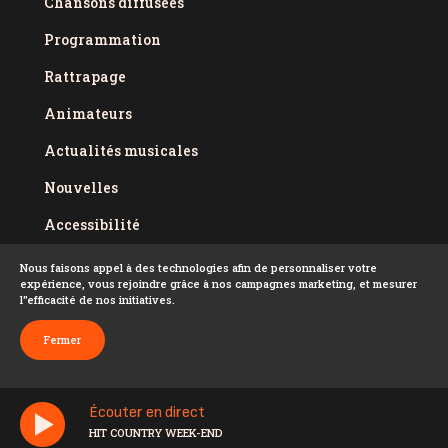
Chansons diffusées
Programmation
Rattrapage
Animateurs
Actualités musicales
Nouvelles
Accessibilité
Politique de confidentialité
Nous faisons appel à des technologies afin de personnaliser votre
expérience, vous rejoindre grâce à nos campagnes marketing, et mesurer
Conditions d'utilisation
l''efficacité de nos initiatives.
FAQ
Fermer
Écouter en direct
HIT COUNTRY WEEK-END