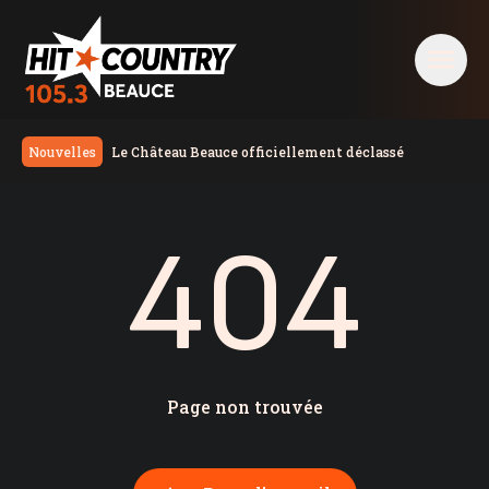
404 - Hit Country 105,3 Beauce
Le Château Beauce officiellement déclassé
Nouvelles
Arrestation en lien avec un incendie criminel à
Québec
Accusé du meurtre de Nicolas Audet | Étienne
404
Gourde comparaît
Québec | Deux arrestations en matière de
stupéfiants, menaces et extorsion
Un Québécois accusé dans un dossier de terrorisme
n’est plus membre des Forces armées
Une opération policière dans Lairet se solde par
trois arrestations en matière de stupéfiants
Élections 2026: le Parti québécois conserve son
avance dans les intentions de vote
Recrudescence de vandalisme | La Ville de Lévis
lance une campagne de sensibilisation
Le planchiste beauceron Jacob Lebel accède à
Page non trouvée
l’équipe canadienne Next Gen
Neuf MRC de la Chaudière-Appalaches mettent de
l’avant leur plan climat