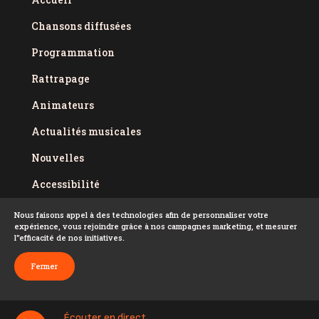
Chansons diffusées
Programmation
Rattrapage
Animateurs
Actualités musicales
Nouvelles
Accessibilité
Politique de confidentialité
Nous faisons appel à des technologies afin de personnaliser votre
expérience, vous rejoindre grâce à nos campagnes marketing, et mesurer
Conditions d'utilisation
l''efficacité de nos initiatives.
FAQ
Fermer
Écouter en direct