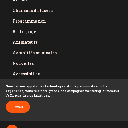
Chansons diffusées
Programmation
Rattrapage
Animateurs
Actualités musicales
Nouvelles
Accessibilité
Politique de confidentialité
Nous faisons appel à des technologies afin de personnaliser votre
expérience, vous rejoindre grâce à nos campagnes marketing, et mesurer
Conditions d'utilisation
l''efficacité de nos initiatives.
FAQ
Fermer