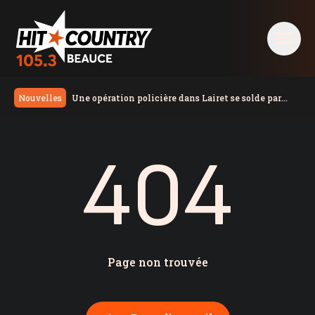
404 - Hit Country 105,3 Beauce
Une opération policière dans Lairet se solde par
Nouvelles
trois arrestations en matière de stupéfiants
Élections 2026: le Parti québécois conserve son
avance dans les intentions de vote
Recrudescence de vandalisme | La Ville de Lévis
404
lance une campagne de sensibilisation
Le planchiste beauceron Jacob Lebel accède à
l’équipe canadienne Next Gen
Neuf MRC de la Chaudière-Appalaches mettent de
l’avant leur plan climat
Arrestation en lien avec le meurtre de Nicolas
Audet survenu en 2022
Développement économique Nouvelle-Beauce
recherche un chargé de projet pour le District de la
Saint-Isidore adopte sa nouvelle politique
construction innovante
Municipalité amie des aînés-Famille
Le Festival Beauceron de l’érable dévoile sa
Page non trouvée
programmation 2026
Un homme secouru après avoir été emporté par le
courant dans la rivière Saint-Charles