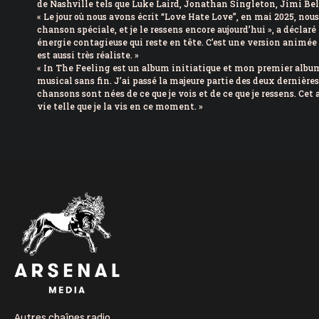
de Nashville tels que Luke Laird, Jonathan Singleton, Jimi Bel
« Le jour où nous avons écrit “Love Hate Love”, en mai 2025, nous
chanson spéciale, et je le ressens encore aujourd’hui », a déclar
énergie contagieuse qui reste en tête. C’est une version animée 
est aussi très réaliste. »
« In The Feeling est un album initiatique et mon premier album
musical sans fin. J’ai passé la majeure partie des deux dernières 
chansons sont nées de ce que je vois et de ce que je ressens. Ce
vie telle que je la vis en ce moment. »
Autres chaînes radio