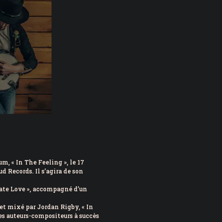
l’érable dévoile sa programmation 2026
oir été emporté par le courant dans la rivière
, « In The Feeling », le 17
d Records. Il s’agira de son
Hate Love », accompagné d’un
 et mixé par Jordan Rigby, « In
es auteurs-compositeurs à succès