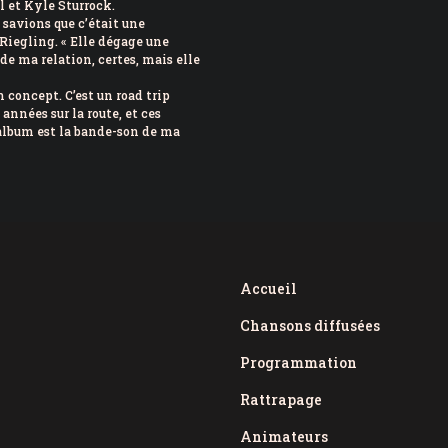
l et Kyle Sturrock.
 savions que c’était une
é Riegling. « Elle dégage une
de ma relation, certes, mais elle
 concept. C’est un road trip
années sur la route, et ces
t album est la bande-son de ma
Accueil
Chansons diffusées
Programmation
Rattrapage
Animateurs