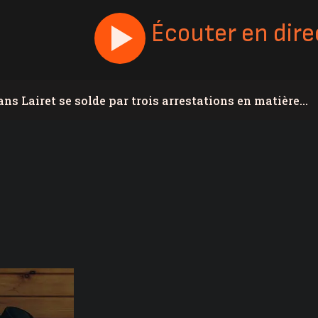
Écouter en dire
ns Lairet se solde par trois arrestations en matière
québécois conserve son avance dans les intentions de
sme | La Ville de Lévis lance une campagne de
acob Lebel accède à l’équipe canadienne Next Gen
-Appalaches mettent de l’avant leur plan climat
le meurtre de Nicolas Audet survenu en 2022
 Nouvelle-Beauce recherche un chargé de projet
novante
ouvelle politique Municipalité amie des aînés-Famille