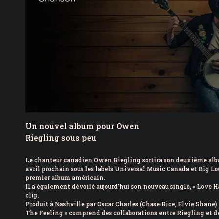
5 août 2026
|
Le Festival Beauceron de 
4 août 2026
|
Un homme secouru après av
Saint-Charles
Un nouvel album pour Owen
Riegling sous peu
Le chanteur canadien Owen Riegling sortira son deuxième album
avril prochain sous les labels Universal Music Canada et Big Lou
premier album américain.
Il a également dévoilé aujourd’hui son nouveau single, « Love 
clip.
Produit à Nashville par Oscar Charles (Chase Rice, Elvie Shane)
The Feeling » comprend des collaborations entre Riegling et d