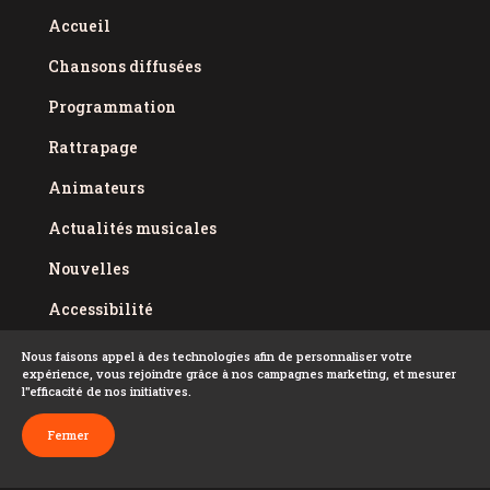
Accueil
Chansons diffusées
Programmation
Rattrapage
Animateurs
Actualités musicales
Nouvelles
Accessibilité
Politique de confidentialité
Nous faisons appel à des technologies afin de personnaliser votre
expérience, vous rejoindre grâce à nos campagnes marketing, et mesurer
Conditions d'utilisation
l''efficacité de nos initiatives.
FAQ
Fermer