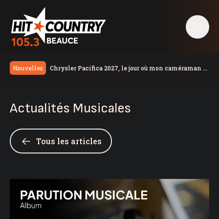
Chrysler Pacifica 2027, le jour où mon caméraman a
Nouvelles
regardé un film
Une résidente de la région remporte 100 000$
Congestion monstre à Lévis
Actualités Musicales
Le taux de chômage recule à 6,4% en juillet au
Canada, la Chaudière-Appalaches affiche les
Un travailleur incommodé par des vapeurs de gaz
meilleurs chiffres au pays
toxiques
Un homme de Lévis s’en prend aux policiers, à la
Tous les articles
DPJ et à du personnel judiciaire
Deux blessés légers dans une collision à Saint-
Bernard
Nuit occupée pour les pompiers de Sainte-Marie
Réservoir d’eau de Frampton | La réparation
temporaire avance
PSPP critique les dépenses de Christine Fréchette;
Duhaime dévoile son slogan