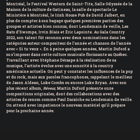
Montréal, le Festival Western de Saint-Tite, Salle Odyssée de la
Maison de la culture de Gatineau, la salle de spectacle Le
Ministère à Montréal, le Irish House Pub de David Jalbert, en
plus de compter à son bagage quelques premières parties des
groupes et artistes bien connus, dont Lendemain de veille, Les
Rats d’Swompe, Irvin Blais et Éric Lapointe. Au Gala Country
2022, son talent fût reconnu avec deux nominations dans les
catégories auteur-compositeur de l’année et chanson de l’année
avec « Si tu veux ». En à peine quelques années, Martin Duford a
su s’imposer dans cette culture musicale florissante au Québec.
Travaillant avec Stéphane Déraspe à la réalisation de sa
musique, l’artiste évolue avec une sonorité à la country
américaine actuelle. On peut y constater les influences de la pop
et du rock, mais aux paroles francophones, rappelant le meilleur
de Jason Aldean, Luke Combs ou encore Luke Bryan. Avec son
plus récent album,
Rêveur,
Martin Duford présente onze
compositions originales, dont des collaborations avec des
artistes de renom comme Paul Daraîche ou Lendemain de veille.
On attend avec impatience le nouveau matériel qu’il prépare
pour la prochaine année.