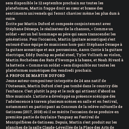
sera disponible le 12 septembre prochain sur toutes les
plateformes, Martin frappe droit au cœur et brasse des
sentiments universels qui feront chavirer même les plus durs à
cuire.
Écrite par Martin Duford et composée conjointement avec
Stéphane Déraspe, le réalisateur de la chanson, « Comme un
soldat » est un bel hommage au père qui saura transcender les
générations. Pour l’occasion, Martin (guitare acoustique) s’est
entouré d’une équipe de musiciens hors-pair: Stéphane Déraspe à
la guitare acoustique et aux percussions, Aaron Currie à la guitare
électrique, Eddy Dunlap au pedal steel, Tyler Vollrath au violon,
Martin Rocheleau des Rats d’Swompe à la basse, et Noah Rivard à
la batterie. « Comme un soldat » sera disponible sur toutes les
plateformes numériques dès vendredi prochain.
À PROPOS DE MARTIN DUFORD
Jeune auteur-compositeur-interprète de 24 ans natif de
l’Outaouais, Martin Duford n’est pas tombé dans le country dès
l’enfance. C’est plutôt la pop et le rock qui attisent d’abord sa
fibre musicale. L’artiste a développé sa présence scénique dès
l’adolescence à travers plusieurs scènes en salle et en festival,
notamment en participant au Concours de la relève culturelle de
Gatineau (2017, 2018) où il se mérite l’occasion de se produire en
première partie de Guylaine Tanguay au Festival de
Montgolfières de Gatineau. Depuis, Martin s’est produit sur les
planches de la salle Claude-Léveillée de la Place des Arts de