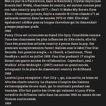
Née ce jour-là à Paintsville, dans le Kentucky, Crystal Gayle (née
Brenda Gail Webb), chanteuse de country, est surtout connue pour
son tube country-pop de 1977, « Don’t It Make My Brown Eyes
Blue ». Chanteuse primée, Gayle a cumulé 18 titres classés n°1 au
palmarès country dans les années 1970 et 1980. Elle était
également célèbre pour sa longue chevelure qui lui descendait
presque jusqu’aux pieds.
1960
Patsy Cline est intronisée au Grand Ole Opry. Considérée comme
l’une des chanteuses les plus influentes du XXe siècle, elle fut
l’une des premières artistes country à percer dans la pop. Ses
premiers enregistrements furent réalisés sous le label Four Star
Records. Son premier single, « A Church, a Courtroom, Then
Goodbye », sortit en juillet 1955. Four Star produisit 17 singles
durant ses quatre années de collaboration. Cependant, seul «
Walkin’ After Midnight » (1957) connut un grand succès,
atteignant la 2e place du classement country de Billboard.
1968
Loretta Lynn enregistre « Fist City », qui, à sa sortie, se hisse en
tête des charts country. La chanson s’inspire des liaisons
extraconjugales de son mari, qui le courtisait pendant ses
tournées. Elle fait partie des titres qui valurent à Lynn d’être
interdite de diffusion radio dans les années 1960 en raison de ses
thèmes controversés.
1969