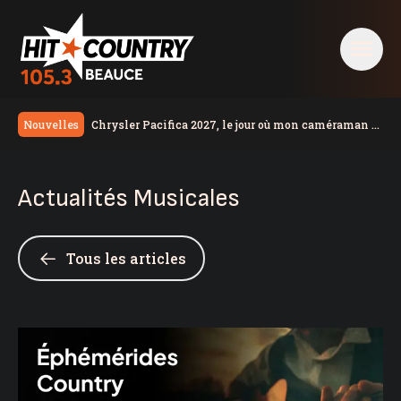
Chrysler Pacifica 2027, le jour où mon caméraman a
Nouvelles
regardé un film
Une résidente de la région remporte 100 000$
Congestion monstre à Lévis
Actualités Musicales
Le taux de chômage recule à 6,4% en juillet au
Canada, la Chaudière-Appalaches affiche les
Un travailleur incommodé par des vapeurs de gaz
meilleurs chiffres au pays
toxiques
Un homme de Lévis s’en prend aux policiers, à la
Tous les articles
DPJ et à du personnel judiciaire
Deux blessés légers dans une collision à Saint-
Bernard
Nuit occupée pour les pompiers de Sainte-Marie
Réservoir d’eau de Frampton | La réparation
temporaire avance
PSPP critique les dépenses de Christine Fréchette;
Duhaime dévoile son slogan