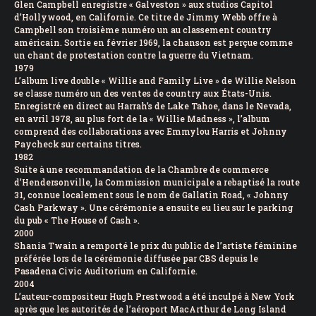
Glen Campbell enregistre « Galveston » aux studios Capitol
d’Hollywood, en Californie. Ce titre de Jimmy Webb offre à
Campbell son troisième numéro un au classement country
américain. Sortie en février 1969, la chanson est perçue comme
un chant de protestation contre la guerre du Vietnam.
1979
L’album live double « Willie and Family Live » de Willie Nelson
se classe numéro un des ventes de country aux États-Unis.
Enregistré en direct au Harrah’s de Lake Tahoe, dans le Nevada,
en avril 1978, au plus fort de la « Willie Madness », l’album
comprend des collaborations avec Emmylou Harris et Johnny
Paycheck sur certains titres.
1982
Suite à une recommandation de la Chambre de commerce
d’Hendersonville, la Commission municipale a rebaptisé la route
31, connue localement sous le nom de Gallatin Road, « Johnny
Cash Parkway ». Une cérémonie a ensuite eu lieu sur le parking
du pub « The House of Cash ».
2000
Shania Twain a remporté le prix du public de l’artiste féminine
préférée lors de la cérémonie diffusée par CBS depuis le
Pasadena Civic Auditorium en Californie.
2004
L’auteur-compositeur Hugh Prestwood a été inculpé à New York
après que les autorités de l’aéroport MacArthur de Long Island