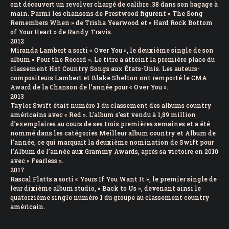
ont découvert un revolver chargé de calibre .38 dans son bagage à
main. Parmi les chansons de Prestwood figurent « The Song
Remembers When » de Trisha Yearwood et « Hard Rock Bottom
of Your Heart » de Randy Travis.
2012
Miranda Lambert a sorti « Over You », le deuxième single de son
album « Four the Record ». Le titre a atteint la première place du
classement Hot Country Songs aux États-Unis. Les auteurs-
compositeurs Lambert et Blake Shelton ont remporté le CMA
Award de la Chanson de l’année pour « Over You ».
2013
Taylor Swift était numéro 1 du classement des albums country
américains avec « Red ». L’album s’est vendu à 1,89 million
d’exemplaires au cours de ses trois premières semaines et a été
nommé dans les catégories Meilleur album country et Album de
l’année, ce qui marquait la deuxième nomination de Swift pour
l’Album de l’année aux Grammy Awards, après sa victoire en 2010
avec « Fearless ».
2017
Rascal Flatts a sorti « Yours If You Want It », le premier single de
leur dixième album studio, « Back to Us », devenant ainsi le
quatorzième single numéro 1 du groupe au classement country
américain.