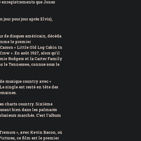
00 enregistrements que Jones
our pour jour après Elvis),
eur de disques américain, décéda
comme le premier
Carson « Little Old Log Cabin In
row ». En août 1927, alors qu’il
mmie Rodgers et la Carter Family
ns le Tennessee, connue sous le
de musique country avec «
Le single est resté en tête des
semaines.
es charts country. Sixième
lassant bien dans les palmarès
plusieurs marchés. C’est l’album
 Tremors », avec Kevin Bacon, où
ictures, ce film est le premier