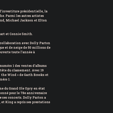
’investiture présidentielle, la
he. Parmi les autres artistes
and, Michael Jackson et Elton
uart et Connie Smith.
 collaboration avec Dolly Parton
que et de neige de 50 millions de
ouverte toute l’année à
 numéro 1 des ventes d’albums
 tête du classement. Avec 19
’ the Wind » de Garth Brooks et
méro 1.
ène du Grand Ole Opry en état
donné pour le 78e anniversaire
de ses concerts. Dolly Parton a
 et King a repris ses prestations