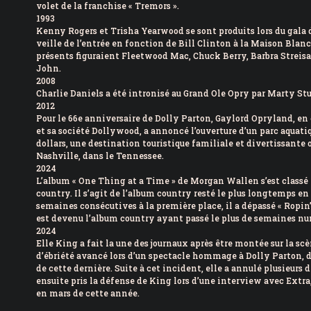
volet de la franchise « Tremors ».
1993
Kenny Rogers et Trisha Yearwood se sont produits lors du gala d
veille de l’entrée en fonction de Bill Clinton à la Maison Blanc
présents figuraient Fleetwood Mac, Chuck Berry, Barbra Streis
John.
2008
Charlie Daniels a été intronisé au Grand Ole Opry par Marty St
2012
Pour le 66e anniversaire de Dolly Parton, Gaylord Opryland, en
et sa société Dollywood, a annoncé l’ouverture d’un parc aquati
dollars, une destination touristique familiale et divertissante 
Nashville, dans le Tennessee.
2024
L’album « One Thing at a Time » de Morgan Wallen s’est classé
country. Il s’agit de l’album country resté le plus longtemps en
semaines consécutives à la première place, il a dépassé « Ropin
est devenu l’album country ayant passé le plus de semaines nu
2024
Elle King a fait la une des journaux après être montée sur la sc
d’ébriété avancé lors d’un spectacle hommage à Dolly Parton, 
de cette dernière. Suite à cet incident, elle a annulé plusieurs 
ensuite pris la défense de King lors d’une interview avec Extra,
en mars de cette année.