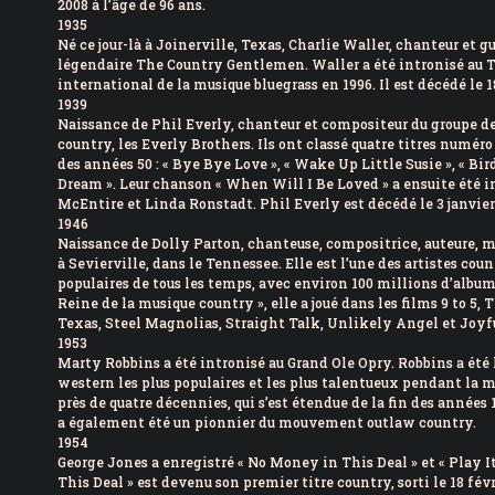
2008 à l’âge de 96 ans.
1935
Né ce jour-là à Joinerville, Texas, Charlie Waller, chanteur et g
légendaire The Country Gentlemen. Waller a été intronisé au
international de la musique bluegrass en 1996. Il est décédé le 1
1939
Naissance de Phil Everly, chanteur et compositeur du groupe de
country, les Everly Brothers. Ils ont classé quatre titres numéro
des années 50 : « Bye Bye Love », « Wake Up Little Susie », « Bird
Dream ». Leur chanson « When Will I Be Loved » a ensuite été i
McEntire et Linda Ronstadt. Phil Everly est décédé le 3 janvier
1946
Naissance de Dolly Parton, chanteuse, compositrice, auteure, m
à Sevierville, dans le Tennessee. Elle est l’une des artistes cou
populaires de tous les temps, avec environ 100 millions d’alb
Reine de la musique country », elle a joué dans les films 9 to 5
Texas, Steel Magnolias, Straight Talk, Unlikely Angel et Joyfu
1953
Marty Robbins a été intronisé au Grand Ole Opry. Robbins a été 
western les plus populaires et les plus talentueux pendant la ma
près de quatre décennies, qui s’est étendue de la fin des années 
a également été un pionnier du mouvement outlaw country.
1954
George Jones a enregistré « No Money in This Deal » et « Play I
This Deal » est devenu son premier titre country, sorti le 18 fé