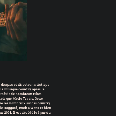
ton | La réparation temporaire avance
s de Christine Fréchette; Duhaime dévoile son slogan
disques et directeur artistique
 la musique country après la
 produit de nombreux tubes
tels que Merle Travis, Gene
ue les nombreux succès country
rle Haggard, Buck Owens et bien
 2001. Il est décédé le 6 janvier