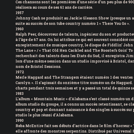
Ces chansons sont les premières d’une série d’un peu plus de 9
réalisera au cours de ses 61 ans de carrière.
1957
Johnny Cash se produisit au Jackie Gleason Show (presque un an j
suite au succès de son tube country numéro 1 « There You Go ».
1960
Ralph Peer, découvreur de talents, ingénieur du son et product
à l’âge de 67 ans. On lui attribue ce qui est souvent considéré 
enregistrement de musique country, le disque de Fiddlin’ John 
The Lane » / « That Old Hen Cackled and The Rooster’s Goin’ To C
recherchait des talents dans les États du Sud, il enregistra Ji
lors d’une même session dans un studio improvisé à Bristol, da
nom de Bristol Sessions.
1972
Merle Haggard and The Strangers étaient numéro 1 des ventes 
Carolyn ». Il s’agissait du onzième titre numéro un de Haggard. 
charts pendant trois semaines et y a passé un total de quinze 
1983
L’album « Mountain Music » d’Alabama s’est classé numéro un d
album studio du groupe, il a connu un succès retentissant, se c
country et pop et donnant naissance à des singles à succès sur 
studio le plus réussi d’Alabama.
1990
Reba McEntire fait ses débuts d’actrice dans le film d’horreur «
elle affronte des monstres serpentins. Distribué par Universal P