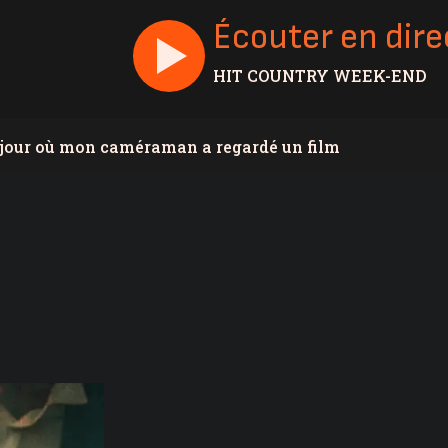
Écouter en dire
HIT COUNTRY WEEK-END
e jour où mon caméraman a regardé un film
n remporte 100 000$
vis
 à 6,4% en juillet au Canada, la Chaudière-Appalaches
 par des vapeurs de gaz toxiques
end aux policiers, à la DPJ et à du personnel
une collision à Saint-Bernard
mpiers de Sainte-Marie