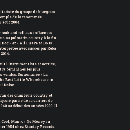
uitariste du groupe de bluegrass
 Temple de la renommée
8 août 2004.
 rock and roll aux influences
 un au palmarès country à la fin
 Dog » et « All I Have to Do Is
nterprétée avec succès par Reba
 2014.
ulti-instrumentiste et actrice,
ntry féminines les plus
ums vendus. Surnommée « La
, The Best Little Whorehouse in
l Noise.
l’un des chanteurs country et
jeure partie de sa carrière de
1940 au début des années 1980. Il
t Cool, Man ». « No Money in
vrier 1954 chez Starday Records.