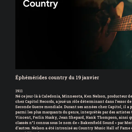
7 août 2026
|
Réservoir d’eau de Framp
7 août 2026
|
PSPP critique les dépense
Éphémérides country du 19 janvier
1911
Né ce jour-là à Caledonia, Minnesota, Ken Nelson, producteur de 
chez Capitol Records, a joué un rôle déterminant dans l’essor de
Seconde Guerre mondiale. Durant ses années chez Capitol, il a
parmi les plus marquants du genre, interprétés par des artistes 
Vincent, Ferlin Husky, Jean Shepard, Hank Thompson, ainsi q
classés n°1 connus sous le nom de « Bakersfield Sound » par Me
d’autres. Nelson a été intronisé au Country Music Hall of Fame en