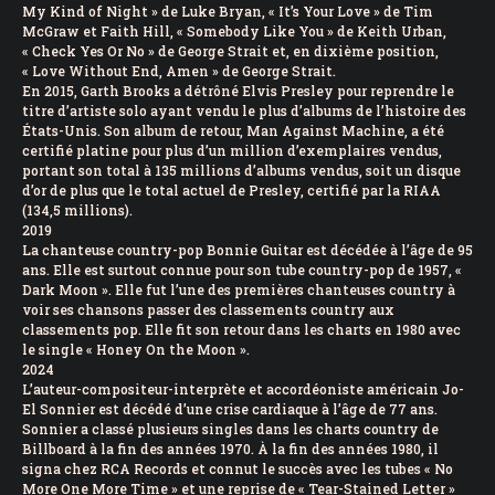
My Kind of Night » de Luke Bryan, « It’s Your Love » de Tim
McGraw et Faith Hill, « Somebody Like You » de Keith Urban,
« Check Yes Or No » de George Strait et, en dixième position,
« Love Without End, Amen » de George Strait.
En 2015, Garth Brooks a détrôné Elvis Presley pour reprendre le
titre d’artiste solo ayant vendu le plus d’albums de l’histoire des
États-Unis. Son album de retour, Man Against Machine, a été
certifié platine pour plus d’un million d’exemplaires vendus,
portant son total à 135 millions d’albums vendus, soit un disque
d’or de plus que le total actuel de Presley, certifié par la RIAA
(134,5 millions).
2019
La chanteuse country-pop Bonnie Guitar est décédée à l’âge de 95
ans. Elle est surtout connue pour son tube country-pop de 1957, «
Dark Moon ». Elle fut l’une des premières chanteuses country à
voir ses chansons passer des classements country aux
classements pop. Elle fit son retour dans les charts en 1980 avec
le single « Honey On the Moon ».
2024
L’auteur-compositeur-interprète et accordéoniste américain Jo-
El Sonnier est décédé d’une crise cardiaque à l’âge de 77 ans.
Sonnier a classé plusieurs singles dans les charts country de
Billboard à la fin des années 1970. À la fin des années 1980, il
signa chez RCA Records et connut le succès avec les tubes « No
More One More Time » et une reprise de « Tear-Stained Letter »