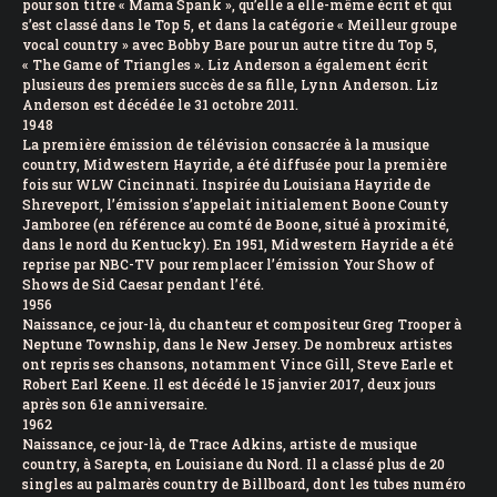
pour son titre « Mama Spank », qu’elle a elle-même écrit et qui
s’est classé dans le Top 5, et dans la catégorie « Meilleur groupe
vocal country » avec Bobby Bare pour un autre titre du Top 5,
« The Game of Triangles ». Liz Anderson a également écrit
plusieurs des premiers succès de sa fille, Lynn Anderson. Liz
Anderson est décédée le 31 octobre 2011.
1948
La première émission de télévision consacrée à la musique
country, Midwestern Hayride, a été diffusée pour la première
fois sur WLW Cincinnati. Inspirée du Louisiana Hayride de
Shreveport, l’émission s’appelait initialement Boone County
Jamboree (en référence au comté de Boone, situé à proximité,
dans le nord du Kentucky). En 1951, Midwestern Hayride a été
reprise par NBC-TV pour remplacer l’émission Your Show of
Shows de Sid Caesar pendant l’été.
1956
Naissance, ce jour-là, du chanteur et compositeur Greg Trooper à
Neptune Township, dans le New Jersey. De nombreux artistes
ont repris ses chansons, notamment Vince Gill, Steve Earle et
Robert Earl Keene. Il est décédé le 15 janvier 2017, deux jours
après son 61e anniversaire.
1962
Naissance, ce jour-là, de Trace Adkins, artiste de musique
country, à Sarepta, en Louisiane du Nord. Il a classé plus de 20
singles au palmarès country de Billboard, dont les tubes numéro