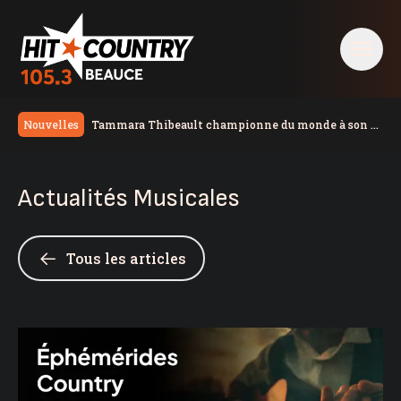
Tammara Thibeault championne du monde à son 5e
Nouvelles
combat chez les pros
Une voiture emboutie un dépanneur de Saint-
Georges
Un motocycliste blessé à Saint-Jean-Port-Joli
Actualités Musicales
Un mort dans un accident de la route à Saint-
Michel-de-Bellechasse
Deux personnes atteintes par projectiles à Sainte-
Foy; un homme arrêté
Une femme de 32 ans arrêtée pour introduction par
Tous les articles
effraction et agression armée à Québec
Un homme de 52 ans perd la vie dans un accident à
Lévis
Chrysler Pacifica 2027, le jour où mon caméraman a
regardé un film
Une résidente de la région remporte 100 000$
Congestion monstre à Lévis