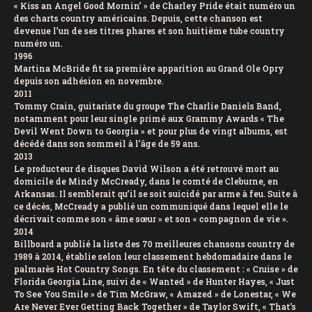
« Kiss an Angel Good Mornin’ » de Charley Pride était numéro un
des charts country américains. Depuis, cette chanson est
devenue l’un de ses titres phares et son huitième tube country
numéro un.
1996
Martina McBride fit sa première apparition au Grand Ole Opry
depuis son adhésion en novembre.
2011
Tommy Crain, guitariste du groupe The Charlie Daniels Band,
notamment pour leur single primé aux Grammy Awards « The
Devil Went Down to Georgia » et pour plus de vingt albums, est
décédé dans son sommeil à l’âge de 59 ans.
2013
Le producteur de disques David Wilson a été retrouvé mort au
domicile de Mindy McCready, dans le comté de Cleburne, en
Arkansas. Il semblerait qu’il se soit suicidé par arme à feu. Suite à
ce décès, McCready a publié un communiqué dans lequel elle le
décrivait comme son « âme sœur » et son « compagnon de vie ».
2014
Billboard a publié la liste des 70 meilleures chansons country de
1989 à 2014, établie selon leur classement hebdomadaire dans le
palmarès Hot Country Songs. En tête du classement : « Cruise » de
Florida Georgia Line, suivi de « Wanted » de Hunter Hayes, « Just
To See You Smile » de Tim McGraw, « Amazed » de Lonestar, « We
Are Never Ever Getting Back Together » de Taylor Swift, « That’s